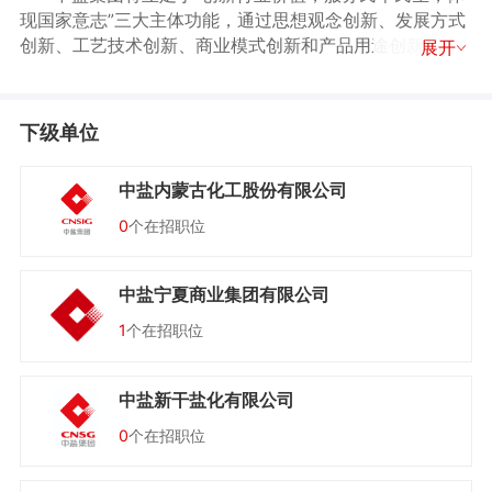
现国家意志”三大主体功能，通过思想观念创新、发展方式
创新、工艺技术创新、商业模式创新和产品用途创新等多
展开
种手段，达到行业价值提升的目标；通过发挥品牌优势，
秉承“创造美好生活”的历史使命，以“中盐”品牌为核心，
以“创新、变革、竞争、共赢”为战略方针，积极发挥安全食
下级单位
品保障的综合服务功能；通过主动承担特定的社会功能，
在体现国家意志、履行社会责任等方面积极配合政府，充
中盐内蒙古化工股份有限公司
分发挥行业影响力。
中盐人将秉持转型发展、创新发展、开放发展、合作
发展的理念，致力打造世界一流的“国家盐业公司+优秀化
0
个在招职位
工企业”，铸就“绿色中盐、品质中盐、责任中盐、百年中
盐”。
中盐宁夏商业集团有限公司
1
个在招职位
中盐新干盐化有限公司
0
个在招职位