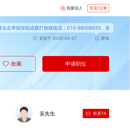
我要招人
登录/注册
举报按钮或拨打热线电话：
010-88006655
。
国聘
平台免费提供
更新于
2026-05-07
举报
收藏
申请职位
吴先生
联系TA