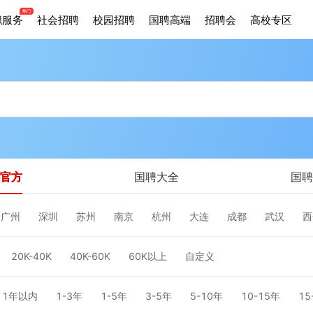
职服务
社会招聘
校园招聘
国聘高端
招聘会
高校专区
官方
国聘大全
国聘
广州
深圳
苏州
南京
杭州
大连
成都
武汉
西
20K-40K
40K-60K
60K以上
自定义
1年以内
1-3年
1-5年
3-5年
5-10年
10-15年
15