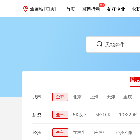
首页
国聘行动
友好企业
求
全国站
[切换]
国聘
城市
全部
北京
上海
天津
重庆
薪资
全部
5K以下
5K-10K
10K-20K
经验
全部
在校生
应届生
经验不限