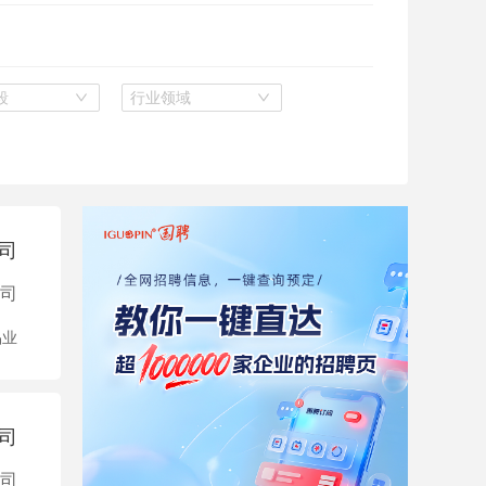
段
行业领域
司
司
品业
司
司