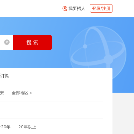
我要招人
登录/注册
搜 索
订阅
安
全部地区 >
-20年
20年以上