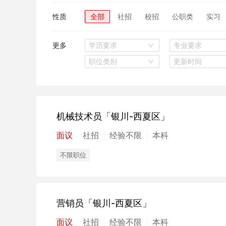
性质
全部
社招
校招
公职类
实习
更多
学历要求
专业要求
职位类别
更新时间
机械技术员
「银川-西夏区」
面议
社招
经验不限
本科
不限职位
营销员
「银川-西夏区」
面议
社招
经验不限
本科